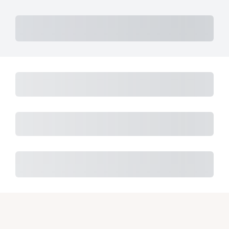
Subtotal
Total des paiements échelonnés
Paiement initial
Total
Total Due Today
Sous-total
Trial
Amount Due
Purchase