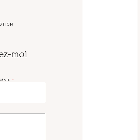
STION
ez-moi
EMAIL
*